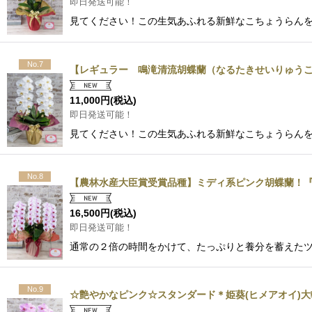
即日発送可能！
見てください！この生気あふれる新鮮なこちょうらんを
No.7
【レギュラー 鳴滝清流胡蝶蘭（なるたきせいりゅうこ
11,000
円
(税込)
即日発送可能！
見てください！この生気あふれる新鮮なこちょうらんを
No.8
【農林水産大臣賞受賞品種】ミディ系ピンク胡蝶蘭！『
16,500
円
(税込)
即日発送可能！
通常の２倍の時間をかけて、たっぷりと養分を蓄えた
No.9
☆艶やかなピンク☆スタンダード＊姫葵(ヒメアオイ)大