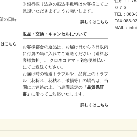
住所：〒75
※銀行振り込みの振込手数料はお客様にてご
０７３
負担いただきますようお願いします。
TEL：083-9
望の日時
FAX:083-9
詳しくはこちら
MAIL：info
返品・交換・キャンセルについて
くはこちら
お客様都合の返品は、お届け日から３日以内
に付属の箱に入れてご返送ください（送料お
客様負担）。 クロネコヤマト宅急便着払い
にてご返送ください。
お届け時の輸送トラブルや、品質上のトラブ
ル（花折れ、花枯れ、破損等）の場合は、当
園にご連絡の上、当農園規定の
「品質保証
書」
に沿ってご対応いたします。
詳しくはこちら