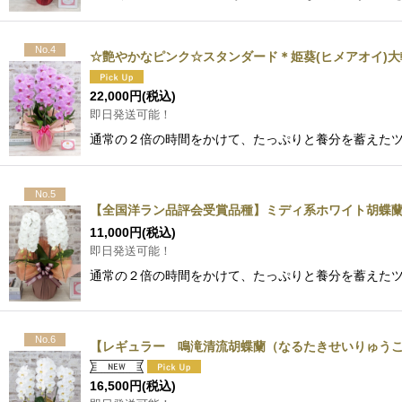
No.4
☆艶やかなピンク☆スタンダード＊姫葵(ヒメアオイ)大
22,000
円
(税込)
即日発送可能！
通常の２倍の時間をかけて、たっぷりと養分を蓄えた
No.5
【全国洋ラン品評会受賞品種】ミディ系ホワイト胡蝶
11,000
円
(税込)
即日発送可能！
通常の２倍の時間をかけて、たっぷりと養分を蓄えた
No.6
【レギュラー 鳴滝清流胡蝶蘭（なるたきせいりゅうこ
16,500
円
(税込)