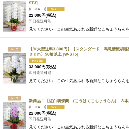
ST3
]
22,000
円
(税込)
即日発送可能！
見てください！この生気あふれる新鮮なこちょうらんを
【※大型送料3,800円】【スタンダード 鳴滝清流
No.2
０ｃｍ〉56輪以上
[
W-ST5
]
33,000
円
(税込)
即日発送可能！
見てください！この生気あふれる新鮮なこちょうらんを
No.3
新商品！【紅白胡蝶蘭 (こうはくこちょうらん) ３
22,000
円
(税込)
即日発送可能！
見てください！この生気あふれる新鮮なこちょうらんを