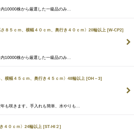
10000株から厳選した一級品のみ…
さ８５ｃｍ、横幅４０ｃｍ、奥行き４０ｃｍ〉20輪以上
[
W-CP2
]
10000株から厳選した一級品のみ…
、横幅４５ｃｍ、奥行き４５ｃｍ〉48輪以上
[
OH－3
]
翌年も咲きます。手入れも簡単、水やりも…
き４０ｃｍ〉24輪以上
[
ST-HI２
]