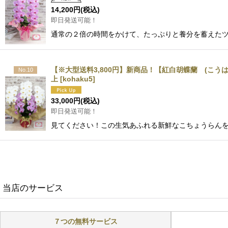
14,200
円
(税込)
即日発送可能！
通常の２倍の時間をかけて、たっぷりと養分を蓄えた
【※大型送料3,800円】新商品！【紅白胡蝶蘭 (こ
No.10
上
[
kohaku5
]
33,000
円
(税込)
即日発送可能！
見てください！この生気あふれる新鮮なこちょうらんを
当店のサービス
７つの無料サービス