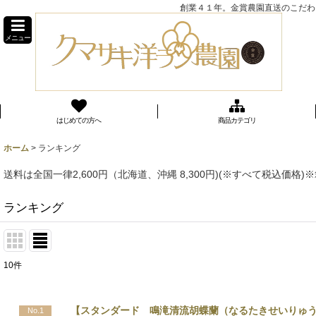
創業４１年。金賞農園直送のこだわり
メニュー
はじめての方へ
商品カテゴリ
ホーム
>
ランキング
送料は全国一律2,600円（北海道、沖縄 8,300円)(※すべて税
ランキング
10
件
【スタンダード 鳴滝清流胡蝶蘭（なるたきせいりゅう
No.1