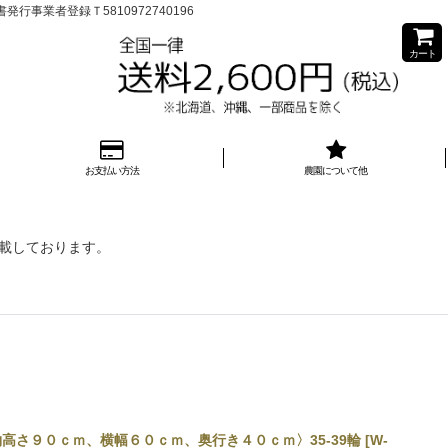
業者登録Ｔ5810972740196
カート
お支払い方法
農園について他
記載しております。
さ９０ｃｍ、横幅６０ｃｍ、奥行き４０ｃｍ〉35-39輪
[
W-