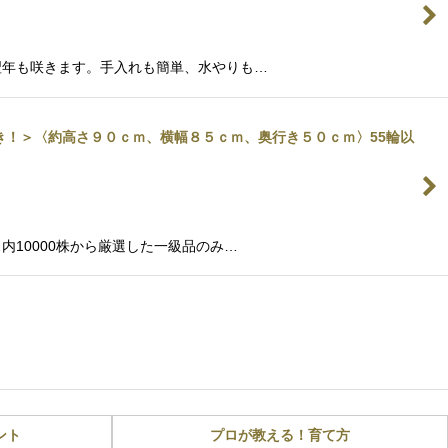
翌年も咲きます。手入れも簡単、水やりも…
付き！＞〈約高さ９０ｃｍ、横幅８５ｃｍ、奥行き５０ｃｍ〉55輪以
10000株から厳選した一級品のみ…
ント
プロが教える！育て方