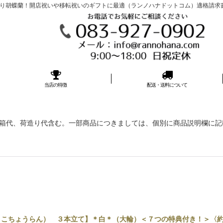
胡蝶蘭！開店祝いや移転祝いのギフトに最適（ランノハナドットコム）適格請求書発行事
当店の特徴
配送・送料について
込価格)※箱代、荷造り代含む。一部商品につきましては、個別に商品説明欄に
こちょうらん） ３本立て】＊白＊（大輪）＜７つの特典付き！＞〈約高