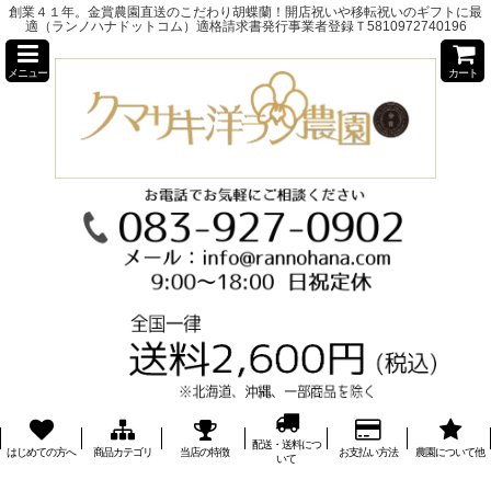
創業４１年。金賞農園直送のこだわり胡蝶蘭！開店祝いや移転祝いのギフトに最
適（ランノハナドットコム）適格請求書発行事業者登録Ｔ5810972740196
メニュー
カート
配送・送料につ
はじめての方へ
商品カテゴリ
当店の特徴
お支払い方法
農園について他
いて