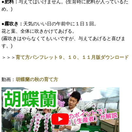
●肥料：
与えてはいけません。(生育時に肥料が入っているた
め。)
●霧吹き：
天気のいい日の午前中に１日１回。
花と葉、全体に吹きかけてあげる。
(霧吹きはやらなくてもいいですが、与えてあげると喜びま
す。)
＞＞＞
育て方パンフレット９、１０、１１月版ダウンロード
動画：
胡蝶蘭の秋の育て方