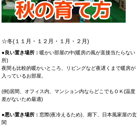
☆冬(１１月・１２月・１月・２月)
●良い置き場所：
暖かい部屋の中(暖房の風が直接当たらない
所)
夜間も比較的暖かいところ、リビングなど夜遅くまで暖房が
入っているお部屋。
(例)居間、オフィス内、マンション内ならどこでもＯＫ(温度
差がないため最適)
●悪い置き場所：
窓際(夜冷えるため)、廊下、日本風家屋の玄
関