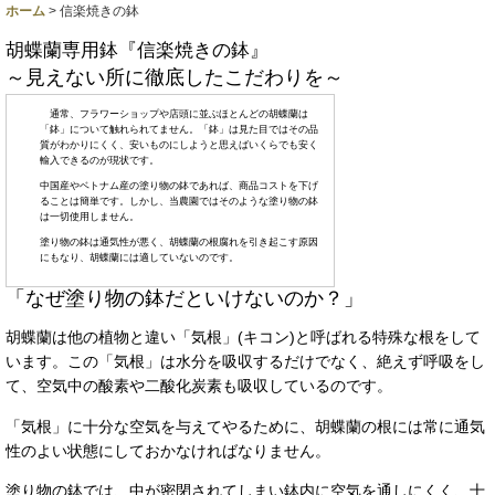
ホーム
>
信楽焼きの鉢
胡蝶蘭専用鉢『信楽焼きの鉢』
～見えない所に徹底したこだわりを～
通常、フラワーショップや店頭に並ぶほとんどの胡蝶蘭は
「鉢」について触れられてません。「鉢」は見た目ではその品
質がわかりにくく、安いものにしようと思えばいくらでも安く
輸入できるのが現状です。
中国産やベトナム産の塗り物の鉢であれば、商品コストを下げ
ることは簡単です。しかし、当農園ではそのような塗り物の鉢
は一切使用しません。
塗り物の鉢は通気性が悪く、胡蝶蘭の根腐れを引き起こす原因
にもなり、胡蝶蘭には適していないのです。
「なぜ塗り物の鉢だといけないのか？」
胡蝶蘭は他の植物と違い「気根」(キコン)と呼ばれる特殊な根をして
います。この「気根」は水分を吸収するだけでなく、絶えず呼吸をし
て、空気中の酸素や二酸化炭素も吸収しているのです。
「気根」に十分な空気を与えてやるために、胡蝶蘭の根には常に通気
性のよい状態にしておかなければなりません。
塗り物の鉢では、中が密閉されてしまい鉢内に空気を通しにくく、十