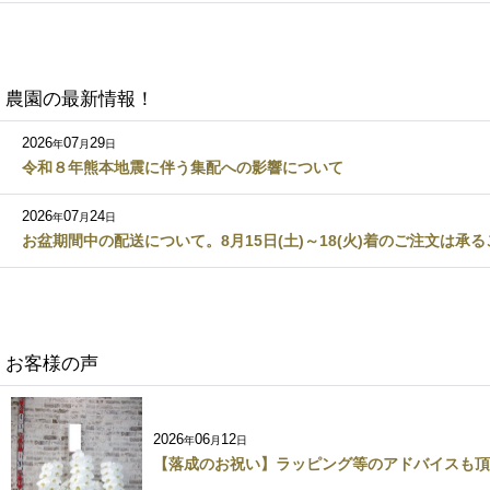
農園の最新情報！
2026
07
29
年
月
日
令和８年熊本地震に伴う集配への影響について
2026
07
24
年
月
日
お盆期間中の配送について。8月15日(土)～18(火)着のご注文は承
お客様の声
2026
06
12
年
月
日
【落成のお祝い】ラッピング等のアドバイスも頂