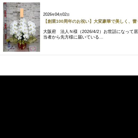
2026
04
02
年
月
日
【創業100周年のお祝い】大変豪華で美しく、
大阪府 法人Ｎ様（2026/4/2）お世話にな
当者から先方様に届いている…