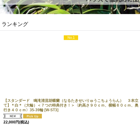
ランキング
No.1
【スタンダード 鳴滝清流胡蝶蘭（なるたきせいりゅうこちょうらん） ３本立
て】＊白＊（大輪）＜７つの特典付き！＞〈約高さ９０ｃｍ、横幅６０ｃｍ、奥
行き４０ｃｍ〉35-39輪
[
W-ST3
]
22,000
円
(税込)