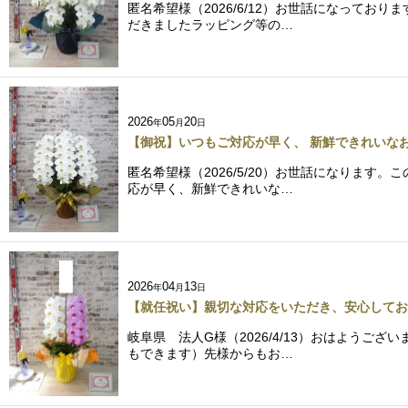
匿名希望様（2026/6/12）お世話になって
だきましたラッピング等の…
2026
05
20
年
月
日
【御祝】いつもご対応が早く、 新鮮できれいな
匿名希望様（2026/5/20）お世話になりま
応が早く、新鮮できれいな…
2026
04
13
年
月
日
【就任祝い】親切な対応をいただき、安心してお
岐阜県 法人G様（2026/4/13）おはよう
もできます）先様からもお…