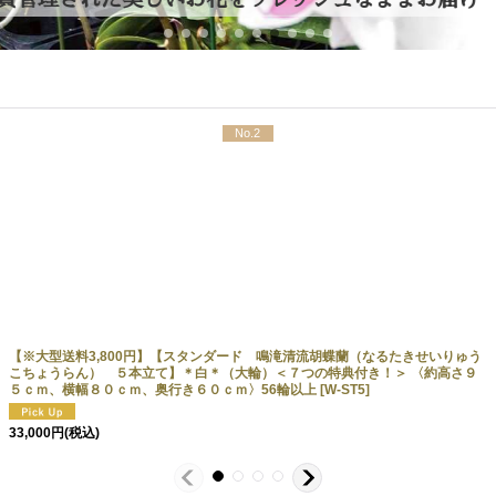
No.2
【※大型送料3,800円】【スタンダード 鳴滝清流胡蝶蘭（なるたきせいりゅう
こちょうらん） ５本立て】＊白＊（大輪）＜７つの特典付き！＞ 〈約高さ９
５ｃｍ、横幅８０ｃｍ、奥行き６０ｃｍ〉56輪以上
[
W-ST5
]
33,000
円
(税込)