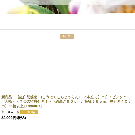
No.3
新商品！【紅白胡蝶蘭 (こうはくこちょうらん) ３本立て】＊白・ピンク＊
（大輪）＜７つの特典付き！＞〈約高さ９０ｃｍ、横幅５５ｃｍ、奥行き４０ｃ
ｍ〉33輪以上
[
kohaku3
]
22,000
円
(税込)