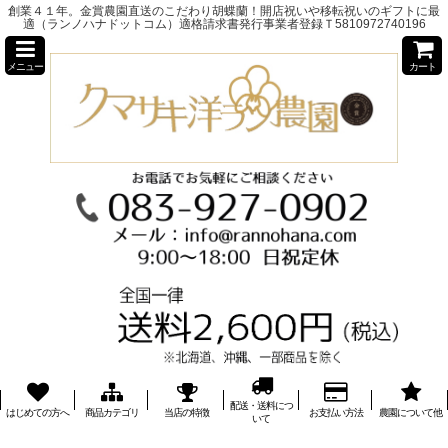
創業４１年。金賞農園直送のこだわり胡蝶蘭！開店祝いや移転祝いのギフトに最
適（ランノハナドットコム）適格請求書発行事業者登録Ｔ5810972740196
メニュー
カート
配送・送料につ
はじめての方へ
商品カテゴリ
当店の特徴
お支払い方法
農園について他
いて