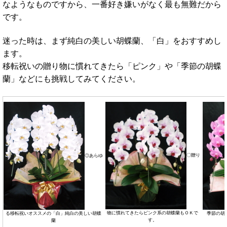
なようなものですから、一番好き嫌いがなく最も無難だから
です。
迷った時は、まず純白の美しい胡蝶蘭、「白」をおすすめし
ます。
移転祝いの贈り物に慣れてきたら「ピンク」や「季節の胡蝶
蘭」などにも挑戦してみてください。
〇贈り
◎あらゆ
物に慣れてきたらピンク系の胡蝶蘭もＯＫで
る移転祝いオススメの「白」純白の美しい胡蝶
季節の胡
す。
蘭