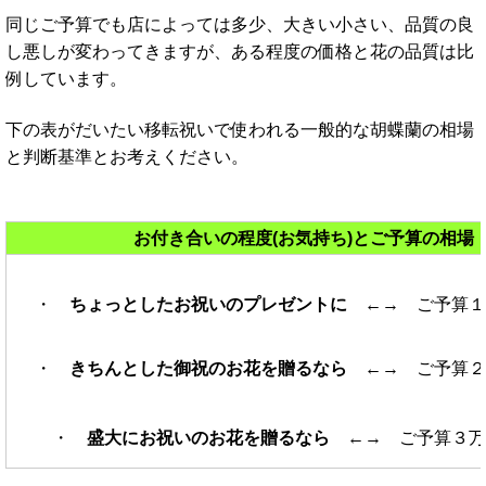
同じご予算でも店によっては
多少
、大きい小さい、品質の良
し悪しが変わってきますが、ある程度の価格と花の品質は比
例しています。
下の表がだいたい移転祝いで使われる一般的な胡蝶蘭の相場
と判断基準とお考えください。
お付き合いの程度(お気持ち)とご予算の相場
・
ちょっとしたお祝いのプレゼントに
←→ ご予算１
・
きちんとした御祝のお花を贈るなら
←→
ご予算２
・
盛大にお祝いのお花を贈るなら
←→
ご予算３万