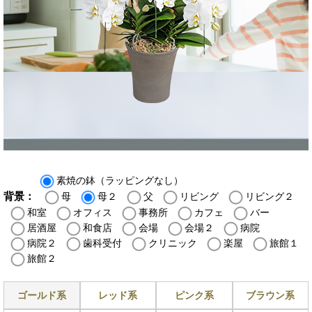
素焼の鉢（ラッピングなし）
背景：
母
母２
父
リビング
リビング２
和室
オフィス
事務所
カフェ
バー
居酒屋
和食店
会場
会場２
病院
病院２
歯科受付
クリニック
楽屋
旅館１
旅館２
ゴールド系
レッド系
ピンク系
ブラウン系