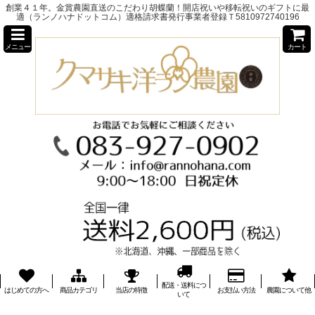
創業４１年。金賞農園直送のこだわり胡蝶蘭！開店祝いや移転祝いのギフトに最
適（ランノハナドットコム）適格請求書発行事業者登録Ｔ5810972740196
メニュー
カート
配送・送料につ
はじめての方へ
商品カテゴリ
当店の特徴
お支払い方法
農園について他
いて