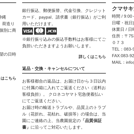
クマサキ
銀行振込、郵便振替、代金引換、クレジット
時間 / 9
沖縄
カード、paypal、請求書（銀行振込）がご利
日曜・祝日
代、荷造り
用いただけます。
休業日 / 
個別に商
住所：〒75
※銀行振り込みの振込手数料はお客様にてご
０７３
負担いただきますようお願いします。
TEL：083-9
望の日時
FAX:083-9
詳しくはこちら
MAIL：info
返品・交換・キャンセルについて
くはこちら
お客様都合の返品は、お届け日から３日以内
に付属の箱に入れてご返送ください（送料お
客様負担）。 クロネコヤマト宅急便着払い
にてご返送ください。
お届け時の輸送トラブルや、品質上のトラブ
ル（花折れ、花枯れ、破損等）の場合は、当
園にご連絡の上、当農園規定の
「品質保証
書」
に沿ってご対応いたします。