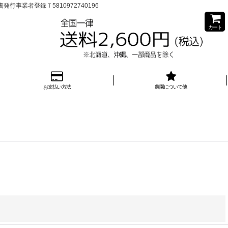
業者登録Ｔ5810972740196
カート
お支払い方法
農園について他