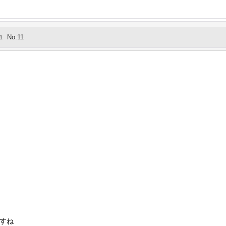
No.11
1
すね