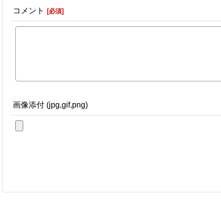
コメント
[
必須
]
画像添付 (jpg,gif,png)