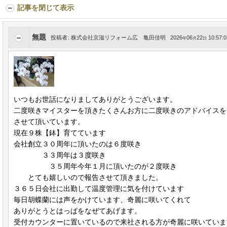
記事を閉じて表示
無題
投稿者
:
株式会社京滋リフォーム広 亀田佳明
2026
06
22
10:57:0
年
月
日
いつもお世話になりましてありがとうございます。
二度咲きマイスターを頂きたくさんお方に二度咲きのアドバイスを
させて頂いています。
現在９株【鉢】育てています
会社創立３０周年に頂いたのは６度咲き
３３周年は３度咲き
３５周年今年１月に頂いたのが２度咲き
とても嬉しいので報告させて頂きました。
３６５日会社に出勤して温度管理に気を付けています
毎日胡蝶蘭には声をかけています、奇麗に咲いてくれて
ありがとうとはっぱをなぜてあげます。
受付カウンターに置いているので来社される方が奇麗に咲いていま