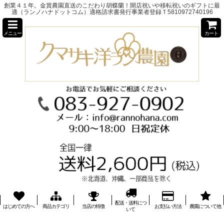
創業４１年。金賞農園直送のこだわり胡蝶蘭！開店祝いや移転祝いのギフトに最
適（ランノハナドットコム）適格請求書発行事業者登録Ｔ5810972740196
メニュー
カート
配送・送料につ
はじめての方へ
商品カテゴリ
当店の特徴
お支払い方法
農園について他
いて