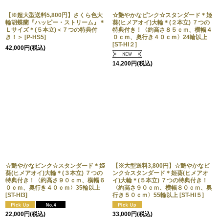
【※超大型送料5,800円】さくら色大
☆艶やかなピンク☆スタンダード＊姫
輪胡蝶蘭『ハッピー・ストリーム』＊
葵(ヒメアオイ)大輪＊(２本立) ７つの
Ｌサイズ＊(５本立)＜７つの特典付
特典付き！〈約高さ８５ｃｍ、横幅４
き！＞
[
P-HS5
]
０ｃｍ、奥行き４０ｃｍ〉24輪以上
[
ST-HI２
]
42,000
円
(税込)
14,200
円
(税込)
☆艶やかなピンク☆スタンダード＊姫
【※大型送料3,800円】☆艶やかなピ
葵(ヒメアオイ)大輪＊(３本立) ７つの
ンク☆スタンダード＊姫葵(ヒメアオ
特典付き！〈約高さ９０ｃｍ、横幅６
イ)大輪＊(５本立) ７つの特典付き！
０ｃｍ、奥行き４０ｃｍ〉35輪以上
〈約高さ９０ｃｍ、横幅８０ｃｍ、奥
[
ST-HI3
]
行き５０ｃｍ〉55輪以上
[
ST-HI５
]
22,000
円
(税込)
33,000
円
(税込)