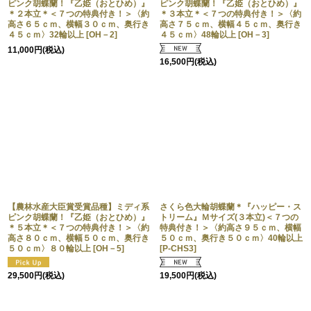
ピンク胡蝶蘭！『乙姫（おとひめ）』
ピンク胡蝶蘭！『乙姫（おとひめ）』
＊２本立＊＜７つの特典付き！＞〈約
＊３本立＊＜７つの特典付き！＞〈約
高さ６５ｃｍ、横幅３０ｃｍ、奥行き
高さ７５ｃｍ、横幅４５ｃｍ、奥行き
４５ｃｍ〉32輪以上
[
OH－2
]
４５ｃｍ〉48輪以上
[
OH－3
]
11,000
円
(税込)
16,500
円
(税込)
【農林水産大臣賞受賞品種】ミディ系
さくら色大輪胡蝶蘭＊『ハッピー・ス
ピンク胡蝶蘭！『乙姫（おとひめ）』
トリーム』Ｍサイズ(３本立)＜７つの
＊５本立＊＜７つの特典付き！＞〈約
特典付き！＞〈約高さ９５ｃｍ、横幅
高さ８０ｃｍ、横幅５０ｃｍ、奥行き
５０ｃｍ、奥行き５０ｃｍ〉40輪以上
５０ｃｍ〉８０輪以上
[
OH－5
]
[
P-CHS3
]
29,500
円
(税込)
19,500
円
(税込)