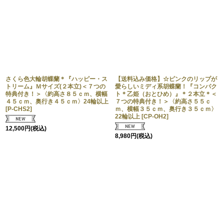
さくら色大輪胡蝶蘭＊『ハッピー・ス
【送料込み価格】☆ピンクのリップが
トリーム』Ｍサイズ(２本立)＜７つの
愛らしいミディ系胡蝶蘭！『コンパク
特典付き！＞〈約高さ８５ｃｍ、横幅
ト＊乙姫（おとひめ）』＊２本立＊＜
４５ｃｍ、奥行き４５ｃｍ〉24輪以上
７つの特典付き！＞〈約高さ５５ｃ
[
P-CHS2
]
ｍ、横幅３５ｃｍ、奥行き３５ｃｍ〉
22輪以上
[
CP-OH2
]
12,500
円
(税込)
8,980
円
(税込)