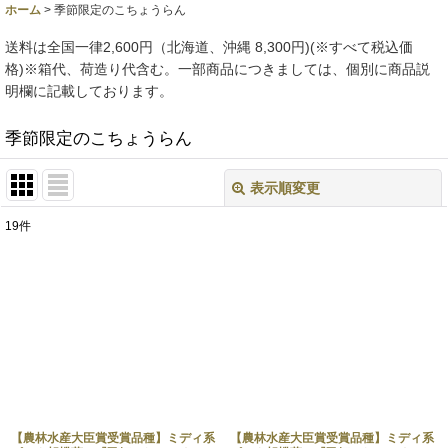
ホーム
>
季節限定のこちょうらん
送料は全国一律2,600円（北海道、沖縄 8,300円)(※すべて税込価
格)※箱代、荷造り代含む。一部商品につきましては、個別に商品説
明欄に記載しております。
季節限定のこちょうらん
表示順変更
閉じる
19
件
表示数
:
並び順
:
絞り込む
【農林水産大臣賞受賞品種】ミディ系
【農林水産大臣賞受賞品種】ミディ系