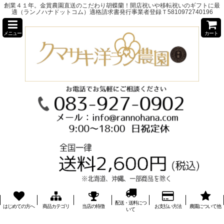
創業４１年。金賞農園直送のこだわり胡蝶蘭！開店祝いや移転祝いのギフトに最
適（ランノハナドットコム）適格請求書発行事業者登録Ｔ5810972740196
メニュー
カート
配送・送料につ
はじめての方へ
商品カテゴリ
当店の特徴
お支払い方法
農園について他
いて