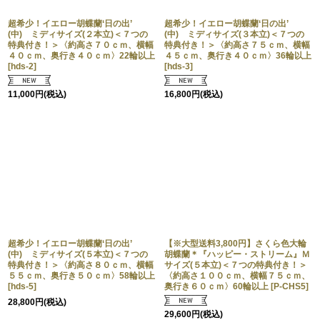
超希少！イエロー胡蝶蘭‘日の出’
超希少！イエロー胡蝶蘭‘日の出’
(中) ミディサイズ(２本立)＜７つの
(中) ミディサイズ(３本立)＜７つの
特典付き！＞〈約高さ７０ｃｍ、横幅
特典付き！＞〈約高さ７５ｃｍ、横幅
４０ｃｍ、奥行き４０ｃｍ〉22輪以上
４５ｃｍ、奥行き４０ｃｍ〉36輪以上
[
hds-2
]
[
hds-3
]
11,000
円
(税込)
16,800
円
(税込)
超希少！イエロー胡蝶蘭‘日の出’
【※大型送料3,800円】さくら色大輪
(中) ミディサイズ(５本立)＜７つの
胡蝶蘭＊『ハッピー・ストリーム』Ｍ
特典付き！＞〈約高さ８０ｃｍ、横幅
サイズ(５本立)＜７つの特典付き！＞
５５ｃｍ、奥行き５０ｃｍ〉58輪以上
〈約高さ１００ｃｍ、横幅７５ｃｍ、
[
hds-5
]
奥行き６０ｃｍ〉60輪以上
[
P-CHS5
]
28,800
円
(税込)
29,600
円
(税込)