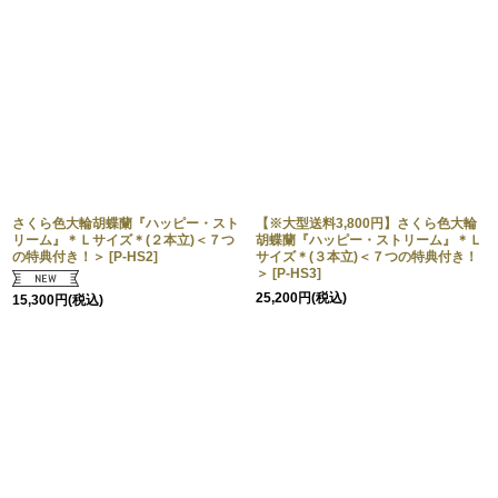
さくら色大輪胡蝶蘭『ハッピー・スト
【※大型送料3,800円】さくら色大輪
リーム』＊Ｌサイズ＊(２本立)＜７つ
胡蝶蘭『ハッピー・ストリーム』＊Ｌ
の特典付き！＞
[
P-HS2
]
サイズ＊(３本立)＜７つの特典付き！
＞
[
P-HS3
]
25,200
円
(税込)
15,300
円
(税込)