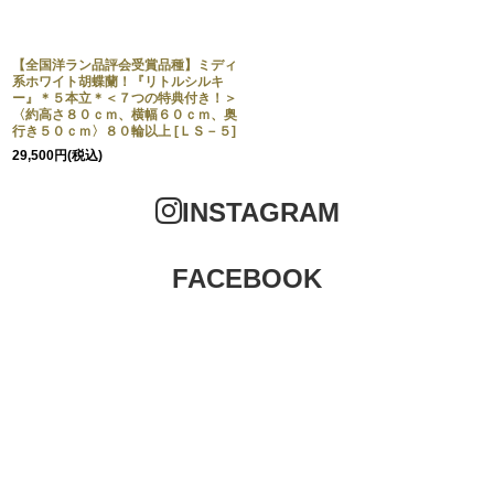
【全国洋ラン品評会受賞品種】ミディ
系ホワイト胡蝶蘭！『リトルシルキ
ー』＊５本立＊＜７つの特典付き！＞
〈約高さ８０ｃｍ、横幅６０ｃｍ、奥
行き５０ｃｍ〉８０輪以上
[
ＬＳ－５
]
29,500
円
(税込)
INSTAGRAM
FACEBOOK