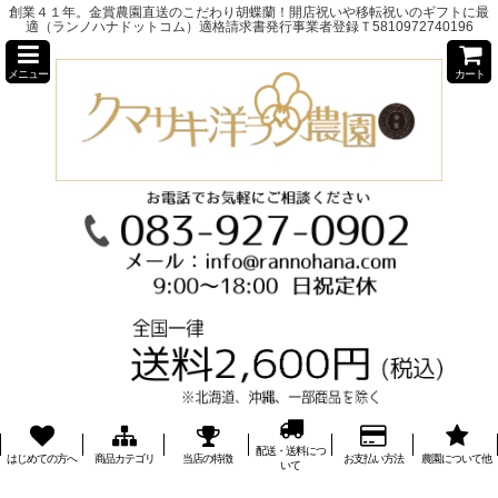
創業４１年。金賞農園直送のこだわり胡蝶蘭！開店祝いや移転祝いのギフトに最
適（ランノハナドットコム）適格請求書発行事業者登録Ｔ5810972740196
メニュー
カート
配送・送料につ
はじめての方へ
商品カテゴリ
当店の特徴
お支払い方法
農園について他
いて