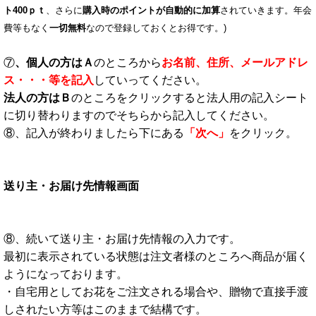
ト400ｐｔ
、さらに
購入時のポイントが自動的に加算
されていきます。年会
費等もなく
一切無料
なので登録しておくとお得です。)
⑦
、個人の方は
Ａ
のところから
お名前、住所、メールアドレ
ス・・・等を記入
していってください。
法人の方は
Ｂ
のところを
クリックすると法人用の記入シート
に切り替わりますのでそちらから記入してください。
⑧、記入が終わりましたら下にある
「次へ」
をクリック。
送り主・お届け先情報画面
⑧、続いて送り主・お届け先情報の入力です。
最初に表示されている状態は注文者様のところへ商品が届く
ようになっております。
・自宅用としてお花をご注文される場合や、贈物で直接手渡
しされたい方等はこのままで結構です。