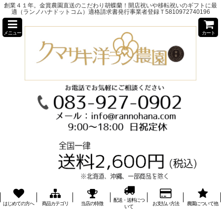
創業４１年。金賞農園直送のこだわり胡蝶蘭！開店祝いや移転祝いのギフトに最
適（ランノハナドットコム）適格請求書発行事業者登録Ｔ5810972740196
メニュー
カート
配送・送料につ
はじめての方へ
商品カテゴリ
当店の特徴
お支払い方法
農園について他
いて