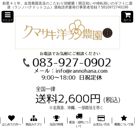
創業４１年。金賞農園直送のこだわり胡蝶蘭！開店祝いや移転祝いのギフトに最
適（ランノハナドットコム）適格請求書発行事業者登録Ｔ5810972740196
メニュー
カート
配送・送料につ
はじめての方へ
商品カテゴリ
当店の特徴
お支払い方法
農園について他
いて