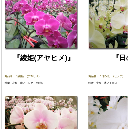
『綾姫(アヤヒメ)』
『日
商品名：『綾姫』（アヤヒメ）
商品名：『日の出』（ヒノデ）
特徴：小輪 濃いピンク 房咲き
特徴：中輪 薄いイエロー