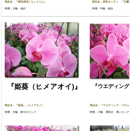
商品名：『鳴滝清流こちょうらん』
商品名：房咲きミディ 『玉響
特徴：大輪 純白
特徴：中輪 純白
『姫葵（ヒメアオイ)』
『ウエディング
商品名：『姫葵』（ヒメアオイ）
商品名：『ウエディング・プロム
特徴：大輪 鮮やかピンク
特徴：小輪 房咲き 薄いピン