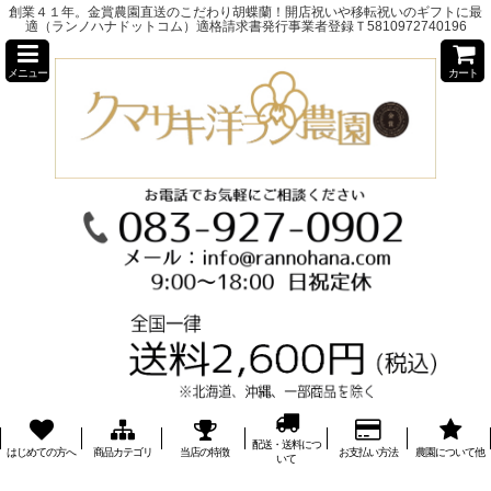
創業４１年。金賞農園直送のこだわり胡蝶蘭！開店祝いや移転祝いのギフトに最
適（ランノハナドットコム）適格請求書発行事業者登録Ｔ5810972740196
メニュー
カート
配送・送料につ
はじめての方へ
商品カテゴリ
当店の特徴
お支払い方法
農園について他
いて