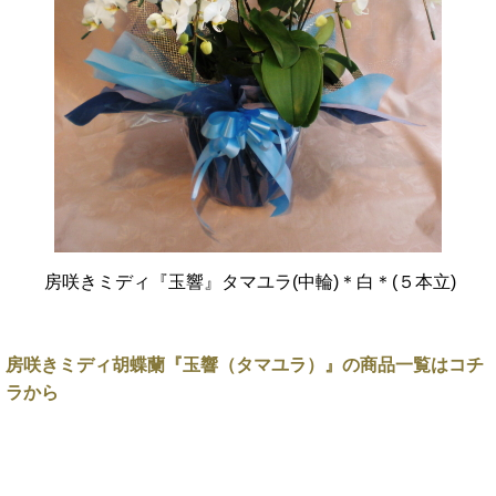
房咲きミディ『玉響』タマユラ(中輪)＊白＊(５本立)
房咲きミディ胡蝶蘭『玉響（タマユラ）』の商品一覧はコチ
ラから