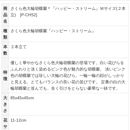
商品仕様
商
さくら色大輪胡蝶蘭＊『ハッピー・ストリーム』Ｍサイズ(２本
品
立) [P-CHS2]
名
種
さくら色大輪胡蝶蘭『ハッピー・ストリーム』
類
本
２本立て
数
優しく華やかなさくら色大輪胡蝶蘭の登場です。白い花びらを
ふんわりと淡く染めるピンク色が魅力的な胡蝶蘭。 淡いピンク
特
色の胡蝶蘭では珍しい大輪の花びら。一輪一輪の顔がしっかり
徴
と見える、とてもバランスの良い花の並びです。 定番の白の大
輪胡蝶蘭と並んでも、全く引けをとらない豪華な一鉢です。
大
85x45x45cm
き
さ
花
11-12cm