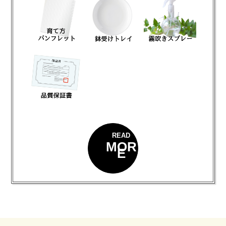
READ
MOR
E