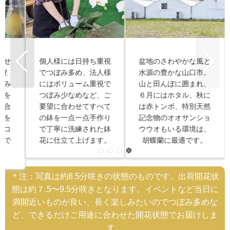
お
通常の２倍の時間をか
通常の胡蝶蘭は葉の枚
て
けて、たっぷりと養分
数が３〜５枚程度です
し
を蓄えたツヤツヤ肉厚
が、この写真の胡蝶蘭
の
の葉。直前まで農園で
は１０枚以上。葉の枚
厳
育てるから、新鮮で花
数が多いほど、時間が
わ
持ちがよく、翌年も咲
経って成熟し、養分を
作
きます。手入れも簡
蓄えたより優れた胡蝶
ン
単、水やりも月一回で
蘭の株なのです。
OK。
＊注：写真は約8.5分咲きの状態のものです。出荷開花状
態は約７.5〜9.5分咲きとなります。イベントなど当日に
満開近いものが良い、長く楽しみたいのでつぼみ多めな
ど、できるだけご用途に合わせた開花状態でお届けしま