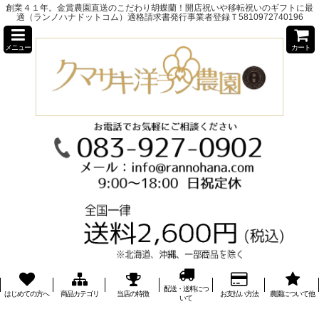
創業４１年。金賞農園直送のこだわり胡蝶蘭！開店祝いや移転祝いのギフトに最
適（ランノハナドットコム）適格請求書発行事業者登録Ｔ5810972740196
メニュー
カート
配送・送料につ
はじめての方へ
商品カテゴリ
当店の特徴
お支払い方法
農園について他
いて