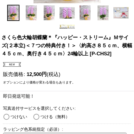
さくら色大輪胡蝶蘭＊『ハッピー・ストリーム』Ｍサイ
ズ(２本立)＜７つの特典付き！＞〈約高さ８５ｃｍ、横幅
４５ｃｍ、奥行き４５ｃｍ〉24輪以上
[
P-CHS2
]
販売価格
:
12,500
円
(税込)
オプションにより価格が変わる場合もあります。
即日発送可能！
写真送付サービスを選択してください
:
つけない
つける（無料）
ラッピング色系統指定（必須）
: