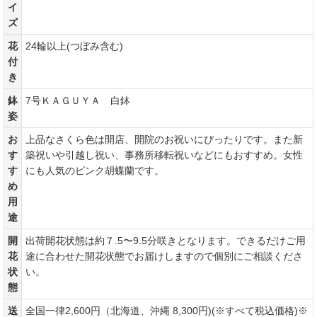
サ
イ
ズ
花
24輪以上(つぼみ含む)
付
き
鉢
7号ＫＡＧＵＹＡ 白鉢
姿
お
上品なさくら色は開店、開院のお祝いにぴったりです。また新
す
築祝いや引越し祝い、事務所移転祝いなどにもおすすめ。女性
す
にも人気のピンク胡蝶蘭です。
め
用
途
開
出荷開花状態は約７.5〜9.5分咲きとなります。できるだけご用
花
途に合わせた開花状態でお届けしますので個別にご相談くださ
状
い。
態