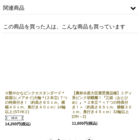
関連商品
この商品を買った人は、こんな商品も買っています
【レギュラー 鳴滝清流胡蝶蘭（な
【農林水産大臣賞受賞品種】ミディ
るたきせいりゅうこちょうらん）
系ピンク胡蝶蘭！『乙姫（おとひ
２本立て】＊白＊（大輪）＜７つの
め）』＊３本立＊＜７つの特典付
特典付き！＞〈約高さ８５ｃｍ、横
き！＞〈約高さ７５ｃｍ、横幅４５
幅４０ｃｍ、奥行き４０ｃｍ〉20輪
☆艶やかなピンク☆スタンダード＊
ｃｍ、奥行き４５ｃｍ〉48輪以上
【農林水産大臣賞受賞品種】ミディ
以上
姫葵(ヒメアオイ)大輪＊(２本立) ７つ
[
W-CP2
]
[
系ピンク胡蝶蘭！『乙姫（おとひ
OH－3
]
[
の特典付き！〈約高さ８５ｃｍ、横
め）』＊２本立＊＜７つの特典付
幅４０ｃｍ、奥行き４０ｃｍ〉24輪
き！＞〈約高さ６５ｃｍ、横幅３０
11,000
円
(税込)
16,500
円
(税込)
以上
[
ST-HI２
]
ｃｍ、奥行き４５ｃｍ〉32輪以上
[
OH－2
]
11,000
円
(税込)
14,200
円
(税込)