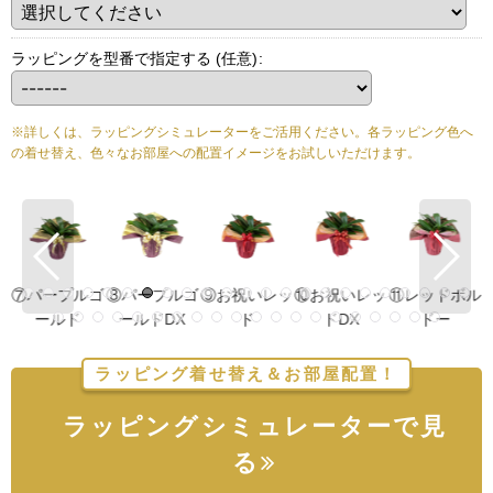
ラッピングを型番で指定する
(任意)
:
※詳しくは、ラッピングシミュレーターをご活用ください。各ラッピング色へ
の着せ替え、色々なお部屋への配置イメージをお試しいただけます。
ゴ
⑧パープルゴ
⑨お祝いレッ
⑩お祝いレッ
⑪レッドボル
⑫レッドボル
ールドDX
ド
ドDX
ドー
ドーDX
ラッピング着せ替え＆お部屋配置！
ラッピングシミュレーターで見
る