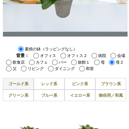
素焼の鉢（ラッピングなし）
背景：
オフィス
オフィス２
病院
会場
飲食店
カフェ
バー
旅館１
母
母２
父
リビング
ダイニング
和室
ゴールド系
レッド系
ピンク系
ブラウン系
グリーン系
ブルー系
イエロー系
御供用／和風