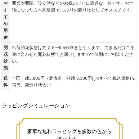
お
開業や開院、設立時などのお祝いごとに最適な一鉢です。お世
す
話になった方へ高級感 たっぷりの贈り物としてオススメです。
す
め
用
途
開
出荷開花状態は約７.5〜9.5分咲きとなります。できるだけご用
花
途に合わせた開花状態でお届けしますので個別にご相談くださ
状
い。
態
送
全国一律3,800円（北海道、沖縄 8,300円)(※すべて税込価格)※
料
箱代、荷造り代含む
ラッピングシミュレーション
豪華な無料ラッピングを多数の色から