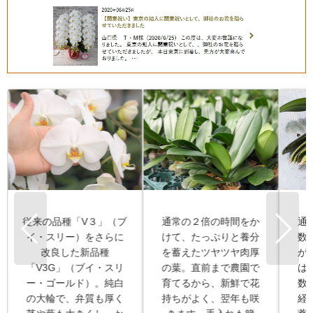
お
通常の２倍の時間をか
通常の胡蝶蘭は葉の枚
て
けて、たっぷりと養分
数が３〜５枚程度です
し
を蓄えたツヤツヤ肉厚
が、この写真の胡蝶蘭
の
の葉。直前まで農園で
は１０枚以上。葉の枚
厳
育てるから、新鮮で花
数が多いほど、時間が
わ
持ちがよく、翌年も咲
経って成熟し、養分を