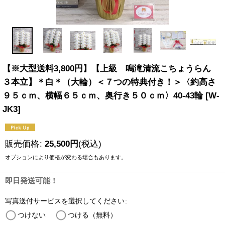
【※大型送料3,800円】【上級 鳴滝清流こちょうらん
３本立】＊白＊（大輪）＜７つの特典付き！＞〈約高さ
９５ｃｍ、横幅６５ｃｍ、奥行き５０ｃｍ〉40-43輪
[
W-
JK3
]
販売価格
:
25,500
円
(税込)
オプションにより価格が変わる場合もあります。
即日発送可能！
写真送付サービスを選択してください
:
つけない
つける（無料）