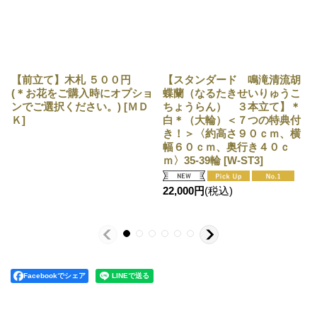
【前立て】木札 ５００円
【※超大型送料5,800円】【上
(＊お花をご購入時にオプショ
級 鳴滝清流こちょうらん
ンでご選択ください。)
[
ＭＤ
５本立】＊白＊（大輪）＜７
Ｋ
]
つの特典付き！＞〈約９５ｃ
【前立て】木札 ５００円
【スタンダード 鳴滝清流胡
ｍ、横幅９０ｃｍ、奥行き５
(＊お花をご購入時にオプショ
蝶蘭（なるたきせいりゅうこ
０ｃｍ〉65輪以上
[
W-JK5
]
ンでご選択ください。)
[
ＭＤ
ちょうらん） ３本立て】＊
Ｋ
]
白＊（大輪）＜７つの特典付
き！＞〈約高さ９０ｃｍ、横
45,000
円
(税込)
幅６０ｃｍ、奥行き４０ｃ
ｍ〉35-39輪
[
W-ST3
]
22,000
円
(税込)
Facebookでシェア