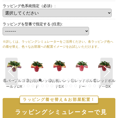
ラッピング色系統指定（必須）
:
ラッピングを型番で指定する
(任意)
:
※詳しくは、ラッピングシミュレーターをご活用ください。各ラッピング色へ
の着せ替え、色々なお部屋への配置イメージをお試しいただけます。
ゴ
⑧パープルゴ
⑨お祝いレッ
⑩お祝いレッ
⑪レッドボル
⑫レッドボル
ールドDX
ド
ドDX
ドー
ドーDX
ラッピング着せ替え＆お部屋配置！
ラッピングシミュレーターで見