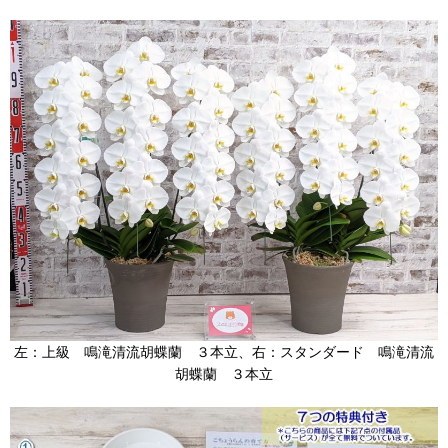
左：上級 鳴滝清流胡蝶蘭 ３本立、右：スタンダード 鳴滝清流
胡蝶蘭 ３本立