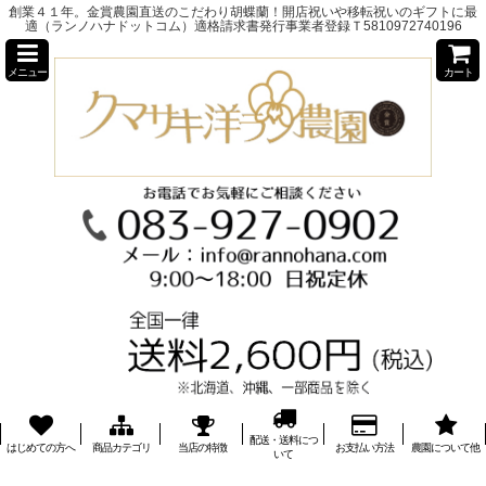
創業４１年。金賞農園直送のこだわり胡蝶蘭！開店祝いや移転祝いのギフトに最
適（ランノハナドットコム）適格請求書発行事業者登録Ｔ5810972740196
メニュー
カート
配送・送料につ
はじめての方へ
商品カテゴリ
当店の特徴
お支払い方法
農園について他
いて