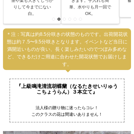
作
きます。手入れも簡
蓄えたより優れた胡蝶
ン
単、水やりも月一回で
蘭の株なのです。
OK。
＊注：写真は約8.5分咲きの状態のものです。出荷開花状
態は約７.5〜9.5分咲きとなります。イベントなど当日に
満開近いものが良い、長く楽しみたいのでつぼみ多めな
ど、できるだけご用途に合わせた開花状態でお届けしま
す。
『上級鳴滝清流胡蝶蘭（なるたきせいりゅう
こちょうらん）３本立て』
法人様の贈り物に迷ったらコレ！
このクラスの花は間違いありません！