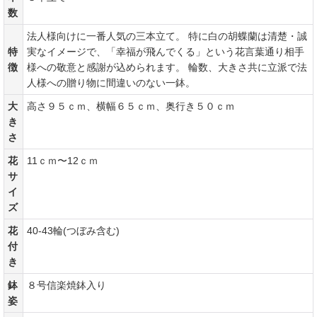
数
法人様向けに一番人気の三本立て。 特に白の胡蝶蘭は清楚・誠
特
実なイメージで、「幸福が飛んでくる」という花言葉通り相手
徴
様への敬意と感謝が込められます。 輪数、大きさ共に立派で法
人様への贈り物に間違いのない一鉢。
大
高さ９５ｃｍ、横幅６５ｃｍ、奥行き５０ｃｍ
き
さ
花
11ｃｍ〜12ｃｍ
サ
イ
ズ
花
40-43輪(つぼみ含む)
付
き
鉢
８号信楽焼鉢入り
姿