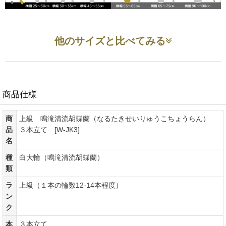
他のサイズと比べてみる
商品仕様
商
上級 鳴滝清流胡蝶蘭（なるたきせいりゅうこちょうらん）
品
３本立て [W-JK3]
名
種
白大輪（鳴滝清流胡蝶蘭）
類
ラ
上級（１本の輪数12-14本程度）
ン
ク
本
３本立て