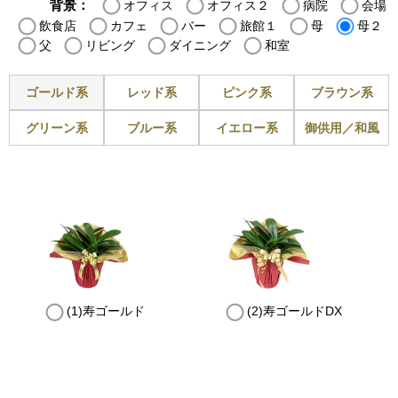
背景：
オフィス
オフィス２
病院
会場
飲食店
カフェ
バー
旅館１
母
母２
父
リビング
ダイニング
和室
ゴールド系
レッド系
ピンク系
ブラウン系
グリーン系
ブルー系
イエロー系
御供用／和風
(1)寿ゴールド
(2)寿ゴールドDX