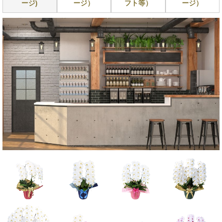
ージ)
ージ）
フト等）
ージ）