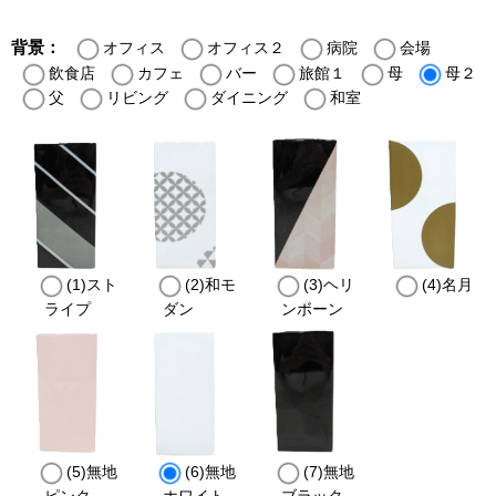
背景：
オフィス
オフィス２
病院
会場
飲食店
カフェ
バー
旅館１
母
母２
父
リビング
ダイニング
和室
(1)スト
(2)和モ
(3)ヘリ
(4)名月
ライプ
ダン
ンボーン
(5)無地
(6)無地
(7)無地