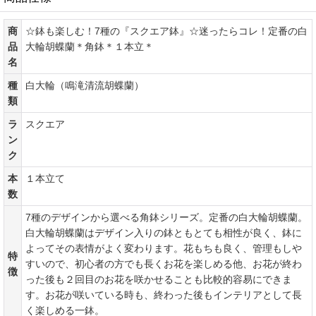
商
☆鉢も楽しむ！7種の『スクエア鉢』☆迷ったらコレ！定番の白
品
大輪胡蝶蘭＊角鉢＊１本立＊
名
種
白大輪（鳴滝清流胡蝶蘭）
類
ラ
スクエア
ン
ク
本
１本立て
数
7種のデザインから選べる角鉢シリーズ。定番の白大輪胡蝶蘭。
白大輪胡蝶蘭はデザイン入りの鉢ともとても相性が良く、鉢に
よってその表情がよく変わります。花もちも良く、管理もしや
特
すいので、初心者の方でも長くお花を楽しめる他、お花が終わ
徴
った後も２回目のお花を咲かせることも比較的容易にできま
す。お花が咲いている時も、終わった後もインテリアとして長
く楽しめる一鉢。