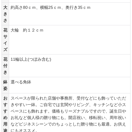
大
約高さ80ｃｍ、横幅25ｃｍ、奥行き35ｃｍ
き
さ
花
大輪 約１２ｃｍ
サ
イ
ズ
花
11輪以上(つぼみ含む)
付
き
鉢
選べる角鉢
姿
お
スペースが限られた店舗や事務所、受付などにも飾っていただ
す
きやすい一鉢。ご自宅では玄関やリビング、キッチンなど小ス
す
ペースにも飾れます。価格もリーズナブルですので、誕生日や
め
お礼など個人様の贈り物にも。開店祝い、移転祝い、周年祝い
用
などビジネスシーンでのちょっとした贈り物にも最適。お供え
途
にもオススメ。