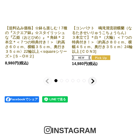
【送料込み価格】☆ピンクのリップ
【農林水産大臣賞受賞品種】ミディ
が愛らしいミディ系胡蝶蘭！『コン
系ピンク胡蝶蘭！『乙姫（おとひ
パクト＊乙姫（おとひめ）』＊２本
め）』＊２本立＊＜７つの特典付
立＊＜７つの特典付き！＞〈約高さ
き！＞〈約高さ６５ｃｍ、横幅３０
５５ｃｍ、横幅３５ｃｍ、奥行き３
【送料込み価格】☆鉢も楽しむ！7種
ｃｍ、奥行き４５ｃｍ〉32輪以上
【コンパクト 鳴滝清流胡蝶蘭（な
５ｃｍ〉22輪以上
の『スクエア鉢』☆スタイリッシュ
[
CP-OH2
]
[
るたきせいりゅうこちょうらん）
OH－2
]
な『乙姫（おとひめ）』＊角鉢＊２
３本立て】＊白＊（大輪）＜７つの
11,000
円
(税込)
本立＊＜７つの特典付き！＞〈約高
特典付き！＞〈約高さ８０ｃｍ、横
8,980
円
(税込)
さ６０ｃｍ、横幅３５ｃｍ、奥行き
幅４５ｃｍ、奥行き３５ｃｍ〉24輪
３５ｃｍ〉22輪以上＜squareシリー
以上
[
ＣＯＮ3
]
[
ズ＞
[
Ｓ－OＨ２
]
8,980
円
(税込)
14,980
円
(税込)
Facebookでシェア
INSTAGRAM