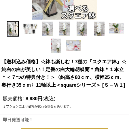
【送料込み価格】☆鉢も楽しむ！7種の『スクエア鉢』☆
純白の白が美しい！定番の白大輪胡蝶蘭＊角鉢＊１本立
＊＜７つの特典付き！＞〈約高さ80ｃｍ、横幅25ｃｍ、
奥行き35ｃｍ〉11輪以上＜squareシリーズ＞
[
Ｓ－Ｗ１
]
販売価格
:
8,980
円
(税込)
オプションにより価格が変わる場合もあります。
即日発送可能！