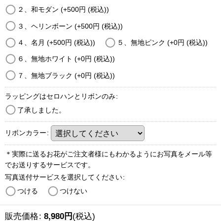
２、和モダン
(+500
円
(税込)
)
３、ヘリンボーン
(+500
円
(税込)
)
４、名月
(+500
円
(税込)
)
５、無地ピンク
(+0
円
(税込)
)
６、無地ホワイト
(+0
円
(税込)
)
７、無地ブラック
(+0
円
(税込)
)
ラッピングはセロハンとリボンのみ
:
了承しました。
リボンカラー
:
＊実際に送るお花がご注文者様にもわかるようにお写真をメール等
でお送りするサービスです。
写真送付サービスを選択してください
:
つける
つけない
販売価格
:
8,980
円
(税込)