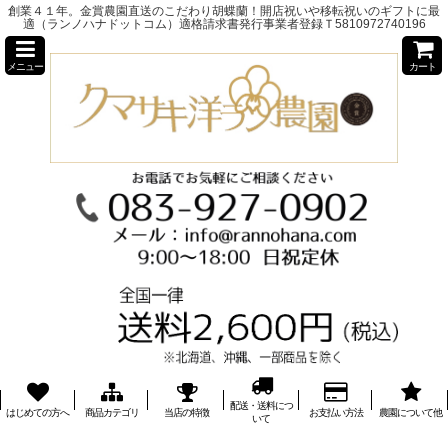
創業４１年。金賞農園直送のこだわり胡蝶蘭！開店祝いや移転祝いのギフトに最
適（ランノハナドットコム）適格請求書発行事業者登録Ｔ5810972740196
メニュー
カート
配送・送料につ
はじめての方へ
商品カテゴリ
当店の特徴
お支払い方法
農園について他
いて