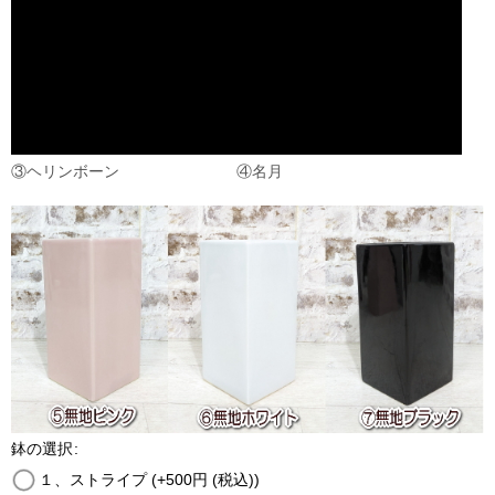
③ヘリンボーン
④名月
鉢の選択
:
１、ストライプ
(+500
円
(税込)
)