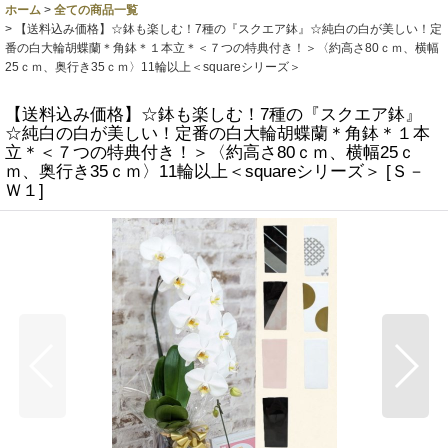
ホーム
>
全ての商品一覧
>
【送料込み価格】☆鉢も楽しむ！7種の『スクエア鉢』☆純白の白が美しい！定
番の白大輪胡蝶蘭＊角鉢＊１本立＊＜７つの特典付き！＞〈約高さ80ｃｍ、横幅
25ｃｍ、奥行き35ｃｍ〉11輪以上＜squareシリーズ＞
【送料込み価格】☆鉢も楽しむ！7種の『スクエア鉢』
☆純白の白が美しい！定番の白大輪胡蝶蘭＊角鉢＊１本
立＊＜７つの特典付き！＞〈約高さ80ｃｍ、横幅25ｃ
ｍ、奥行き35ｃｍ〉11輪以上＜squareシリーズ＞
[
Ｓ－
Ｗ１
]