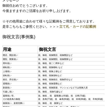
メッセージ
御就任おめでとうございます。
今後ますますのご活躍をお祈り申し上げます。
☆その他用途に合わせて様々な記載例をご用意しております。
是非こちらもご参照ください。＞＞＞
立て札・カードの記載例
御祝文言(事例集)
用途
御祝文言
開店、開設祝い
祝、御祝、祝御開店、祝御開設など
開院、開業祝い
祝、御祝、祝御開院、祝御開業など
周年祝い
祝、御祝、祝〇〇周年など
移転祝い
祝、御祝、祝御移転 など
上場祝い
祝、御祝、祝御上場など
栄転祝い
祝、御祝、祝御栄転など
就任、昇任祝い
祝、御祝、祝御就任、祝御昇任など
退職祝い
祝、御祝、祝御退職など
新築祝い
祝、御祝、祝御新築、マンションなどでは祝御入居
引越し祝い
祝、御祝 、祝御引越など
還暦祝い等、
祝、御祝 、祝 還暦(数え60歳)、祝 古希(70歳)、
その他長寿の御祝
祝 喜寿(77歳)、祝 傘寿(80歳)、祝 米寿(88歳)、祝 卒寿(90歳)
個展祝い、楽屋見舞い
祝、御祝 、祝 個展など