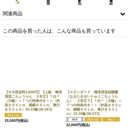
関連商品
この商品を買った人は、こんな商品も買っています
【後ろ立て】木札(大)１，０００円
【後ろ立て】木札(特大)１，２００
(＊お花をご購入時にオプションでご
円 (＊お花をご購入時にオプション
選択ください。)
[
ＵＤＫ－Ｄ
]
でご選択ください。)
[
ＵＤＫ－ＴＤ
]
【※大型送料3,800円】【上級 鳴滝
【スタンダード 鳴滝清流胡蝶蘭
清流こちょうらん ３本立】＊白＊
（なるたきせいりゅうこちょうら
（大輪）＜７つの特典付き！＞〈約
ん） ３本立て】＊白＊（大輪）＜
高さ９５ｃｍ、横幅６５ｃｍ、奥行
７つの特典付き！＞〈約高さ９０ｃ
き５０ｃｍ〉40-43輪
[
W-JK3
]
ｍ、横幅６０ｃｍ、奥行き４０ｃ
ｍ〉35-39輪
[
W-ST3
]
25,500
円
(税込)
22,000
円
(税込)