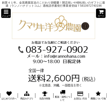
創業４１年。金賞農園直送のこだわり胡蝶蘭！開店祝いや移転祝いのギフトに最
適（ランノハナドットコム）適格請求書発行事業者登録Ｔ5810972740196
メニュー
カート
配送・送料につ
はじめての方へ
商品カテゴリ
当店の特徴
お支払い方法
農園について他
いて