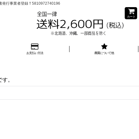
業者登録Ｔ5810972740196
カート
お支払い方法
農園について他
です。