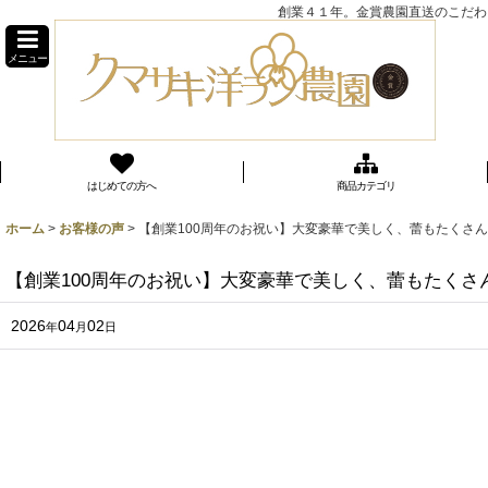
創業４１年。金賞農園直送のこだわり
メニュー
はじめての方へ
商品カテゴリ
ホーム
>
お客様の声
>
【創業100周年のお祝い】大変豪華で美しく、蕾もたくさ
【創業100周年のお祝い】大変豪華で美しく、蕾もたくさ
2026
04
02
年
月
日