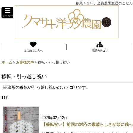
創業４１年。金賞農園直送のこだわり
メニュー
はじめての方へ
商品カテゴリ
ホーム
>
お客様の声
>
移転・引っ越し祝い
移転・引っ越し祝い
事務所の移転や引っ越し祝いのカテゴリです。
11
件
2026
02
12
年
月
日
【移転祝い】前回の対応の素晴らしさが頭に残っ