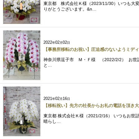
東京都 株式会社Ｋ様（2023/11/30）い
りがとうございます。&n…
2022
02
02
年
月
日
【事務所移転のお祝い】圧迫感のないようミディ
神奈川県逗子市 Ｍ・Ｆ様 （2022/2/2）
と…
2021
02
16
年
月
日
【移転祝い】先方の社長からお礼の電話を頂き大
東京都 株式会社Ｋ様（2021/2/16） いつ
晴らし…