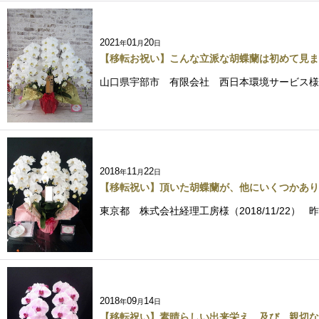
2021
01
20
年
月
日
【移転お祝い】こんな立派な胡蝶蘭は初めて見ま
山口県宇部市 有限会社 西日本環境サービス様（
2018
11
22
年
月
日
【移転祝い】頂いた胡蝶蘭が、他にいくつかあり
東京都 株式会社経理工房様（2018/11/22
2018
09
14
年
月
日
【移転祝い】素晴らしい出来栄え、及び 親切な