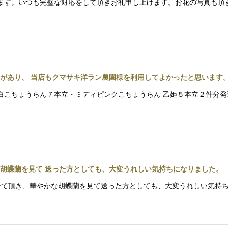
ございます。いつも完璧な対応をして頂きお礼申し上げます。お花の写真
があり、 当店もクマサキ洋ラン農園様を利用してよかったと思います
は、紅白こちょうらん７本立・ミディピンクこちょうらん 乙姫５本立２件
胡蝶蘭を見て 送った方としても、大変うれしい気持ちになりました。
を拝見させて頂き、華やかな胡蝶蘭を見て送った方としても、大変うれしい