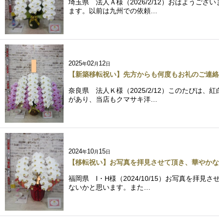
埼玉県 法人Ａ様（2026/2/12）おはよう
ます。以前は九州での依頼…
2025
02
12
年
月
日
【新築移転祝い】先方からも何度もお礼のご連絡
奈良県 法人Ｋ様（2025/2/12）このたび
があり、当店もクマサキ洋…
2024
10
15
年
月
日
【移転祝い】お写真を拝見させて頂き、華やかな
福岡県 I・H様（2024/10/15）お写真
ないかと思います。また…