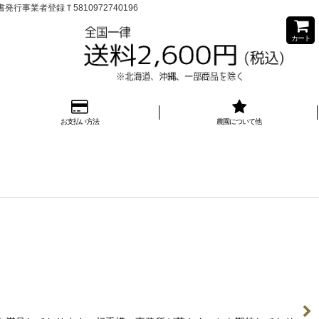
業者登録Ｔ5810972740196
カート
お支払い方法
農園について他