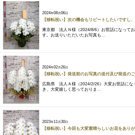
2024
08
06
年
月
日
【移転祝い】次の機会もリピートしたいですし、
東京都 法人Ｎ様（2024/8/6）お世話にな
す。お送りいただいたお写真も…
2024
02
26
年
月
日
【移転祝い】発送前のお写真の送付及び発送のご
広島県 法人Ａ様（2024/2/26）大変お世
き、大変嬉しく思っておりま…
2023
11
30
年
月
日
【移転祝い】今回も大変素晴らしいお花をありが