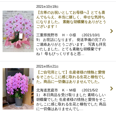
2021
10
19
年
月
日
【古希のお祝いとしてお母様へ】とても喜
んでもらえ、本当に嬉しく、幸せな気持ち
になりました。 素敵な胡蝶蘭をありがとう
ございます！
三重県熊野市 Ｈ・Ｏ様 （2021/10/1
9） お世話になります。 発送準備の完了の
ご連絡ありがとうございます。 写真も拝見
いたしました。とても素敵な胡蝶蘭です
ね！ 母もびっくりすると思…
2021
05
21
年
月
日
【ご自宅用として】生産者様の情熱と愛情
をそこかしこに感じ取れる生花と梱包でし
た。商品に一切傷はありませんでした。
北海道恵庭市 Ｋ・Ｍ様 （2021/5/2
1） 本日商品を受け取りました 素晴らしい
胡蝶蘭でした 生産者様の情熱と愛情をそこ
かしこに感じ取れる生花と梱包でした 商品
に一切傷はありませんでし…