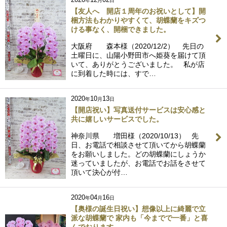
年
月
日
【友人へ 開店１周年のお祝いとして】開
梱方法もわかりやすくて、胡蝶蘭をキズつ
ける事なく、開梱できました。
大阪府 森本様（2020/12/2） 先日の
土曜日に、山陽小野田市へ姫葵を届けて頂
いて、ありがとうございました。 私が店
に到着した時には、すで…
2020
10
13
年
月
日
【開店祝い】写真送付サービスは安心感と
共に嬉しいサービスでした。
神奈川県 増田様（2020/10/13） 先
日、お電話で相談させて頂いてから胡蝶蘭
をお願いしました。どの胡蝶蘭にしょうか
迷っていましたが、お電話でお話をさせて
頂いて決心が付…
2020
04
16
年
月
日
【奥様の誕生日祝い】想像以上に綺麗で立
派な胡蝶蘭で 家内も「今までで一番」と喜