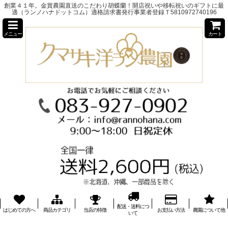
創業４１年。金賞農園直送のこだわり胡蝶蘭！開店祝いや移転祝いのギフトに最
適（ランノハナドットコム）適格請求書発行事業者登録Ｔ5810972740196
メニュー
カート
配送・送料につ
はじめての方へ
商品カテゴリ
当店の特徴
お支払い方法
農園について他
いて