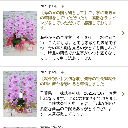
2021
05
11
年
月
日
【母の日の贈り物として】ご丁寧に発送日
の確認をしていただいたり、素敵なラッピ
ングをしていただいて、感謝しておりま
す。
海外からのご注文 Ｋ・Ｓ様 （2021/5/1
1） こんにちは。とても素敵な胡蝶蘭です
ね！母の喜ぶ顔を見るのがとても楽しみで
す。時差の関係でお返事がいつも遅くなっ
てしまって申し訳ありません…
2021
02
16
年
月
日
【就任祝い】大切な取引先様の社長御就任
の晴れ舞台を彩れると確信しました。
千葉県 Ｔ株式会社様（2021/2/16） お世
話になります。 この度注文させて頂きまし
た、Ｔ株式会社と申します。 迅速な対応と
素敵な商品のご配送ありがとうございま
す。大変感激しておりま…
2020
12
02