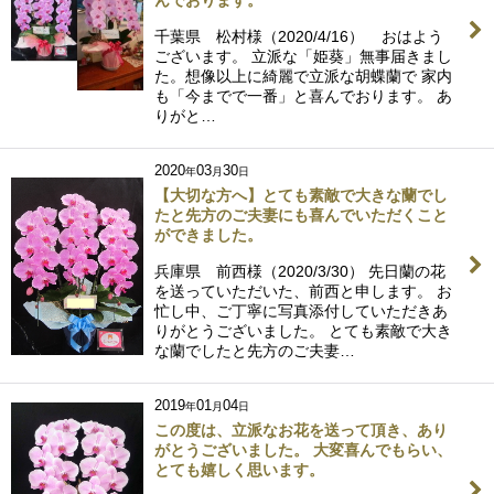
んでおります。
千葉県 松村様（2020/4/16） おはよう
ございます。 立派な「姫葵」無事届きまし
た。想像以上に綺麗で立派な胡蝶蘭で 家内
も「今までで一番」と喜んでおります。 あ
りがと…
2020
03
30
年
月
日
【大切な方へ】とても素敵で大きな蘭でし
たと先方のご夫妻にも喜んでいただくこと
ができました。
兵庫県 前西様（2020/3/30） 先日蘭の花
を送っていただいた、前西と申します。 お
忙し中、ご丁寧に写真添付していただきあ
りがとうございました。 とても素敵で大き
な蘭でしたと先方のご夫妻…
2019
01
04
年
月
日
この度は、立派なお花を送って頂き、あり
がとうございました。 大変喜んでもらい、
とても嬉しく思います。