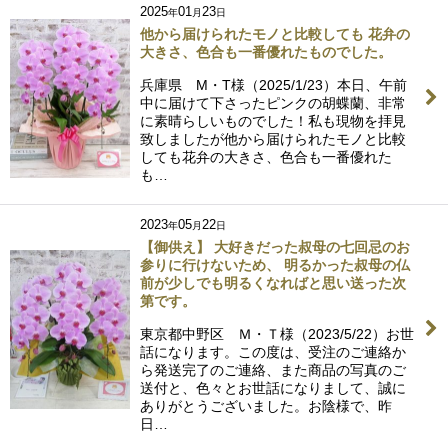
2025
01
23
年
月
日
他から届けられたモノと比較しても 花弁の
大きさ、色合も一番優れたものでした。
兵庫県 M・T様（2025/1/23）本日、午前
中に届けて下さったピンクの胡蝶蘭、非常
に素晴らしいものでした！私も現物を拝見
致しましたが他から届けられたモノと比較
しても花弁の大きさ、色合も一番優れた
も…
2023
05
22
年
月
日
【御供え】 大好きだった叔母の七回忌のお
参りに行けないため、 明るかった叔母の仏
前が少しでも明るくなればと思い送った次
第です。
東京都中野区 Ｍ・Ｔ様（2023/5/22）お世
話になります。この度は、受注のご連絡か
ら発送完了のご連絡、また商品の写真のご
送付と、色々とお世話になりまして、誠に
ありがとうございました。お陰様で、昨
日…