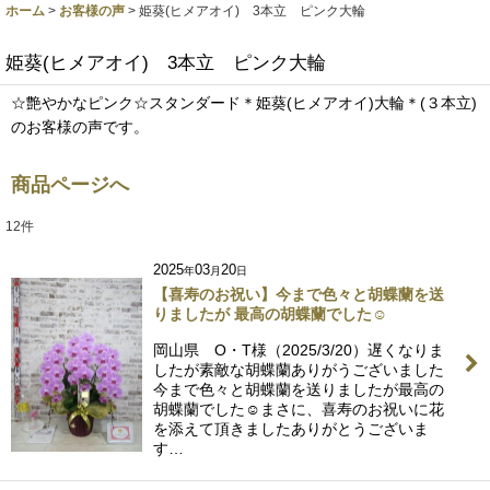
ホーム
>
お客様の声
>
姫葵(ヒメアオイ) 3本立 ピンク大輪
姫葵(ヒメアオイ) 3本立 ピンク大輪
☆艶やかなピンク☆スタンダード＊姫葵(ヒメアオイ)大輪＊(３本立)
のお客様の声です。
商品ページへ
12
件
2025
03
20
年
月
日
【喜寿のお祝い】今まで色々と胡蝶蘭を送
りましたが 最高の胡蝶蘭でした☺
岡山県 O・T様（2025/3/20）遅くなりま
したが素敵な胡蝶蘭ありがうございました
今まで色々と胡蝶蘭を送りましたが最高の
胡蝶蘭でした☺まさに、喜寿のお祝いに花
を添えて頂きましたありがとうございま
す…