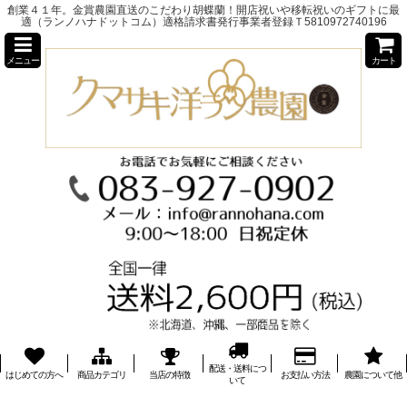
創業４１年。金賞農園直送のこだわり胡蝶蘭！開店祝いや移転祝いのギフトに最
適（ランノハナドットコム）適格請求書発行事業者登録Ｔ5810972740196
メニュー
カート
配送・送料につ
はじめての方へ
商品カテゴリ
当店の特徴
お支払い方法
農園について他
いて