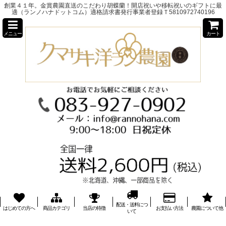
創業４１年。金賞農園直送のこだわり胡蝶蘭！開店祝いや移転祝いのギフトに最
適（ランノハナドットコム）適格請求書発行事業者登録Ｔ5810972740196
メニュー
カート
配送・送料につ
はじめての方へ
商品カテゴリ
当店の特徴
お支払い方法
農園について他
いて