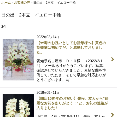
ホーム
>
お客様の声
>
日の出 2本立 イエロー中輪
日の出 2本立 イエロー中輪
2
件
2022
02
14
年
月
日
【米寿のお祝いとしてお祖母様へ】黄色の
胡蝶蘭は初めてだ、と感動しておりまし
た。
愛知県名古屋市 Ｄ・Ｏ様 （2022/2/1
4） メールありがとうございます。写真、
確認させていただきました。素敵な蘭を準
備していただき、そして早急な対応ありが
とうございます。写…
2018
09
11
年
月
日
【開店10周年のお祝い】先程、友人から"綺
麗なお花をありがとう！"と、お礼の連絡が
入りました！
山口県 A様（2018/9/11） 先程、友人か