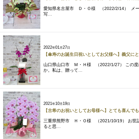
愛知県名古屋市 Ｄ・Ｏ様 （2022/2/14
写…
2022
01
27
年
月
日
【傘寿のお誕生日祝いとしてお父様へ】義父にと
山口県山口市 Ｍ・Ｈ様 （2022/1/27）
か。私は、贈って…
2021
10
19
年
月
日
【古希のお祝いとしてお母様へ】とても喜んでも
三重県熊野市 Ｈ・Ｏ様 （2021/10/19）
ると思…