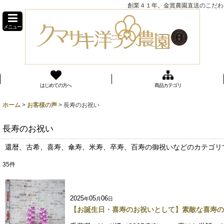
創業４１年。金賞農園直送のこだわり
メニュー
はじめての方へ
商品カテゴリ
ホーム
>
お客様の声
>
長寿のお祝い
長寿のお祝い
還暦、古希、喜寿、傘寿、米寿、卒寿、百寿の御祝いなどのカテゴリ
35
件
2025
05
06
年
月
日
【お誕生日・喜寿のお祝いとして】素敵な喜寿の