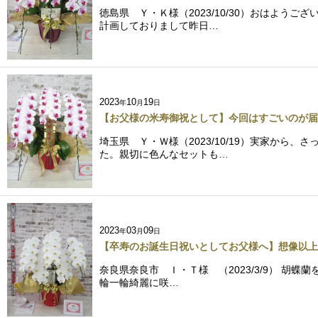
徳島県 Ｙ・Ｋ様（2023/10/30）おはよ
計画しておりまして昨日…
2023
10
19
年
月
日
【お父様の米寿御祝として】今回はすごいのが届
埼玉県 Ｙ・Ｗ様（2023/10/19）実家か
た。親切に色んなセットも…
2023
03
09
年
月
日
【卒寿のお誕生日祝いとしてお父様へ】想像以上
奈良県奈良市 Ｉ・Ｔ様 （2023/3/9） 
輪一輪綺麗に咲…