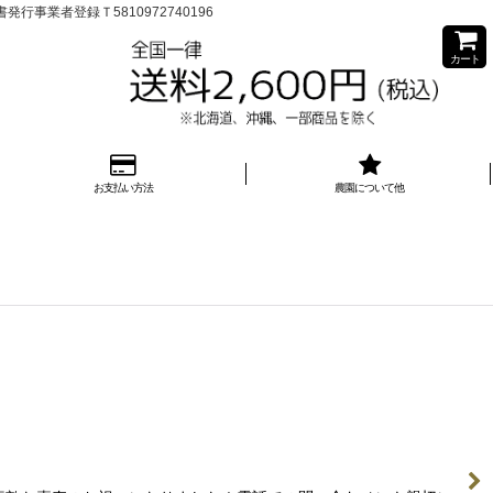
業者登録Ｔ5810972740196
カート
お支払い方法
農園について他