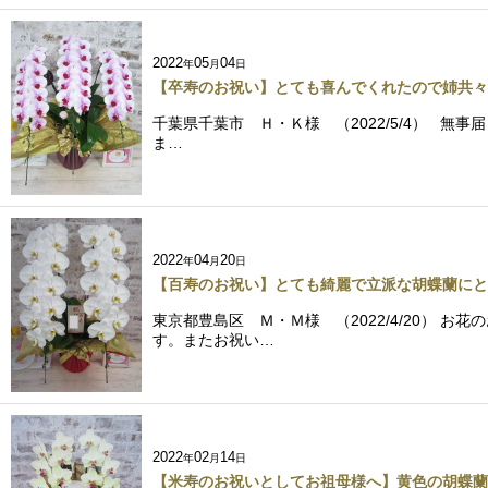
2022
05
04
年
月
日
【卒寿のお祝い】とても喜んでくれたので姉共々
千葉県千葉市 Ｈ・Ｋ様 （2022/5/4） 
ま…
2022
04
20
年
月
日
【百寿のお祝い】とても綺麗で立派な胡蝶蘭にと
東京都豊島区 Ｍ・Ｍ様 （2022/4/20）
す。またお祝い…
2022
02
14
年
月
日
【米寿のお祝いとしてお祖母様へ】黄色の胡蝶蘭