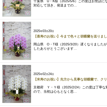
千葉県 U・K様（2025/5/6）この度はお
対応して頂き、発送までの…
2025
03
20
年
月
日
【喜寿のお祝い】今まで色々と胡蝶蘭を送りまし
岡山県 O・T様（2025/3/20）遅くなり
したありがとうございます…
2025
02
24
年
月
日
【米寿のお祝い】先方から見事な胡蝶蘭で、クリ
京都府 Ｙ・Ｙ様（2025/2/24）この度は
ので、当初は心もとなく思…