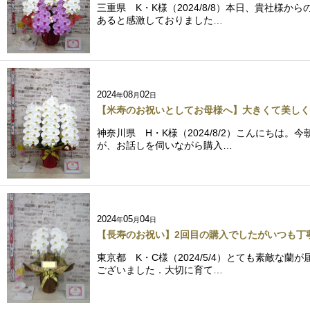
三重県 K・K様（2024/8/8）本日、貴社
あると感激しておりました…
2024
08
02
年
月
日
【米寿のお祝いとしてお母様へ】大きくて美しく
神奈川県 H・K様（2024/8/2）こんにち
が、お話しを伺いながら購入…
2024
05
04
年
月
日
【長寿のお祝い】2回目の購入でしたがいつも丁
東京都 K・C様（2024/5/4）とても素敵
ございました．大切に育て…