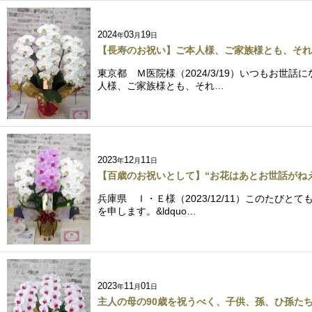
2024
03
19
年
月
日
【長寿のお祝い】ご本人様、ご家族様とも、それ
東京都 Ｍ医院様（2024/3/19）いつもお
人様、ご家族様とも、それ…
2023
12
11
年
月
日
【百歳のお祝いとして】“お花はあとお世話がね
兵庫県 Ｉ・Ｅ様（2023/12/11）このた
を申します。&ldquo…
2023
11
01
年
月
日
主人の母の90歳を祝うべく、子供、孫、ひ孫た