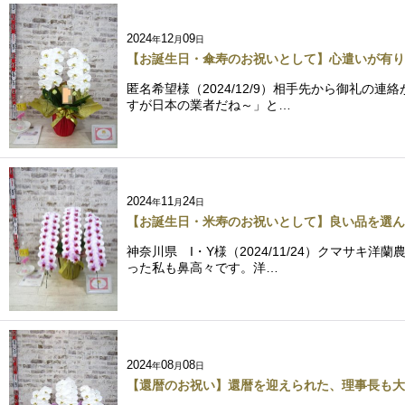
2024
12
09
年
月
日
【お誕生日・傘寿のお祝いとして】心遣いが有り
匿名希望様（2024/12/9）相手先から御礼
すが日本の業者だね～」と…
2024
11
24
年
月
日
【お誕生日・米寿のお祝いとして】良い品を選ん
神奈川県 I・Y様（2024/11/24）クマ
った私も鼻高々です。洋…
2024
08
08
年
月
日
【還暦のお祝い】還暦を迎えられた、理事長も大