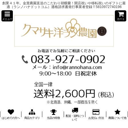
創業４１年。金賞農園直送のこだわり胡蝶蘭！開店祝いや移転祝いのギフトに最
適（ランノハナドットコム）適格請求書発行事業者登録Ｔ5810972740196
メニュー
カート
配送・送料につ
はじめての方へ
商品カテゴリ
当店の特徴
お支払い方法
農園について他
いて