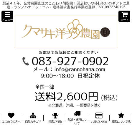
創業４１年。金賞農園直送のこだわり胡蝶蘭！開店祝いや移転祝いのギフトに最
適（ランノハナドットコム）適格請求書発行事業者登録Ｔ5810972740196
メニュー
カート
配送・送料につ
はじめての方へ
商品カテゴリ
当店の特徴
お支払い方法
農園について他
いて