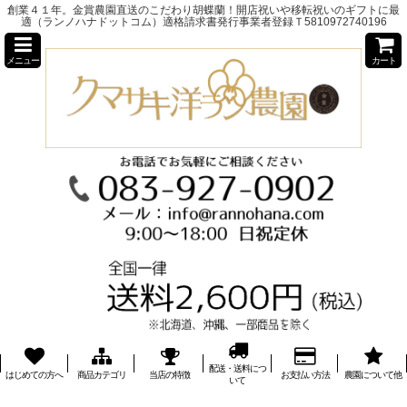
創業４１年。金賞農園直送のこだわり胡蝶蘭！開店祝いや移転祝いのギフトに最
適（ランノハナドットコム）適格請求書発行事業者登録Ｔ5810972740196
メニュー
カート
配送・送料につ
はじめての方へ
商品カテゴリ
当店の特徴
お支払い方法
農園について他
いて