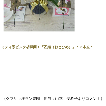
ミディ系ピンク胡蝶蘭！『乙姫（おとひめ）』＊３本立＊
（クマサキ洋ラン農園 担当：
山本 安希子
よりコメント
）