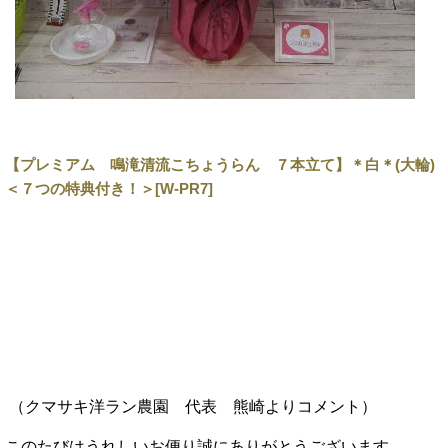
【プレミアム 鳴滝清流こちょうらん ７本立て】＊白＊(大輪)
＜７つの特典付き！＞[W-PR7]
（クマサキ洋ラン農園 代表 熊崎
よりコメント
）
このたびはうれしいお便り誠にありがとうございます。