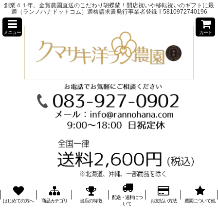
創業４１年。金賞農園直送のこだわり胡蝶蘭！開店祝いや移転祝いのギフトに最
適（ランノハナドットコム）適格請求書発行事業者登録Ｔ5810972740196
メニュー
カート
配送・送料につ
はじめての方へ
商品カテゴリ
当店の特徴
お支払い方法
農園について他
いて