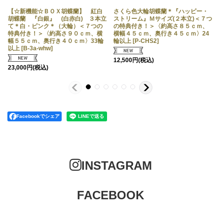
輪）＜７つの特典付き！＞〈約高さ
特典付き！＞〈約高さ８５ｃｍ、横
１００ｃｍ、横幅１００ｃｍ、奥行
【☆新機能☆ＢＯＸ胡蝶蘭】 紅白
幅４０ｃｍ、奥行き４０ｃｍ〉20輪
さくら色大輪胡蝶蘭＊『ハッピー・
き６０ｃｍ〉85輪以上
胡蝶蘭 『白銀』 (白赤白) ３本立
[
kohaku7
]
以上
ストリーム』Ｍサイズ(２本立)＜７つ
[
W-CP2
]
て＊白・ピンク＊（大輪）＜７つの
の特典付き！＞〈約高さ８５ｃｍ、
特典付き！＞〈約高さ９０ｃｍ、横
横幅４５ｃｍ、奥行き４５ｃｍ〉24
58,500
円
(税込)
11,000
円
(税込)
幅５５ｃｍ、奥行き４０ｃｍ〉33輪
輪以上
[
P-CHS2
]
以上
[
B-3a-whw
]
[
12,500
円
(税込)
23,000
円
(税込)
Facebookでシェア
INSTAGRAM
FACEBOOK