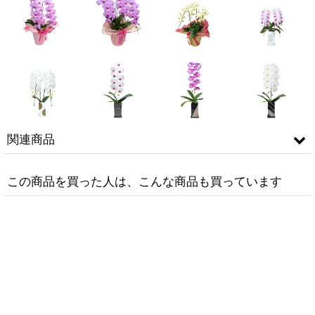
関連商品
この商品を買った人は、こんな商品も買っています
紅
【※超大型送料5,800円】新商品！
【レギュラー 鳴滝清流胡蝶蘭（な
)
【紅白胡蝶蘭 (こうはくこちょうら
るたきせいりゅうこちょうらん）
ん) ７本立て】＊白・ピンク＊（大
２本立て】＊白＊（大輪）＜７つの