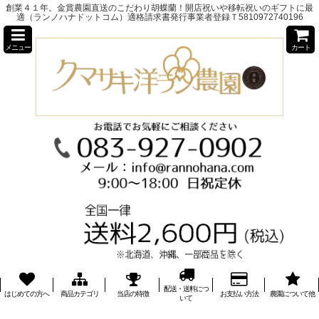
創業４１年。金賞農園直送のこだわり胡蝶蘭！開店祝いや移転祝いのギフトに最
適（ランノハナドットコム）適格請求書発行事業者登録Ｔ5810972740196
メニュー
カート
配送・送料につ
はじめての方へ
商品カテゴリ
当店の特徴
お支払い方法
農園について他
いて