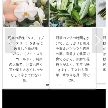
お
通常の２倍の時間をか
通常の胡蝶蘭は葉の枚
て
けて、たっぷりと養分
数が３〜５枚程度です
し
を蓄えたツヤツヤ肉厚
が、この写真の胡蝶蘭
の
の葉。直前まで農園で
は１０枚以上。葉の枚
厳
育てるから、新鮮で花
数が多いほど、時間が
わ
持ちがよく、翌年も咲
経って成熟し、養分を
作
きます。手入れも簡
蓄えたより優れた胡蝶
ン
単、水やりも月一回で
蘭の株なのです。
OK。