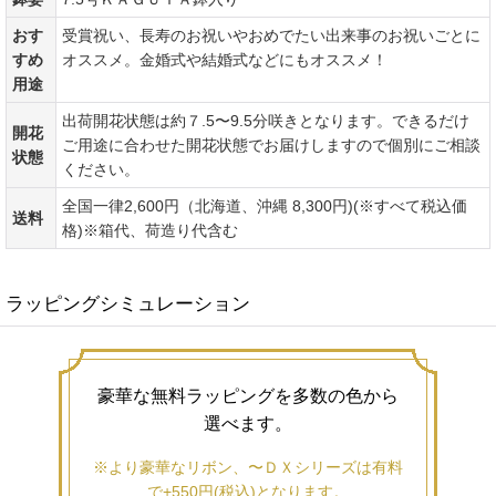
おす
受賞祝い、長寿のお祝いやおめでたい出来事のお祝いごとに
すめ
オススメ。金婚式や結婚式などにもオススメ！
用途
出荷開花状態は約７.5〜9.5分咲きとなります。できるだけ
開花
ご用途に合わせた開花状態でお届けしますので個別にご相談
状態
ください。
全国一律2,600円（北海道、沖縄 8,300円)(※すべて税込価
送料
格)※箱代、荷造り代含む
ラッピングシミュレーション
豪華な無料ラッピングを多数の色から
選べます。
※より豪華なリボン、〜ＤＸシリーズは有料
で+550円(税込)となります。