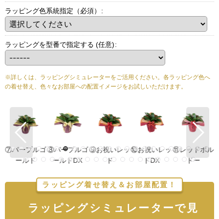
ラッピング色系統指定（必須）
:
ラッピングを型番で指定する
(任意)
:
※詳しくは、ラッピングシミュレーターをご活用ください。各ラッピング色へ
の着せ替え、色々なお部屋への配置イメージをお試しいただけます。
ゴ
⑧パープルゴ
⑨お祝いレッ
⑩お祝いレッ
⑪レッドボル
⑫レッドボル
ールドDX
ド
ドDX
ドー
ドーDX
ラッピング着せ替え＆お部屋配置！
ラッピングシミュレーターで見