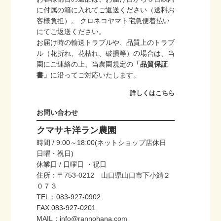
に付属の箱に入れてご返送ください（送料お
客様負担）。 クロネコヤマト宅急便着払い
にてご返送ください。
お届け時の輸送トラブルや、品質上のトラブ
ル（花折れ、花枯れ、破損等）の場合は、当
園にご連絡の上、当農園規定の
「品質保証
書」
に沿ってご対応いたします。
詳しくはこちら
お問い合わせ
クマサキ洋ラン農園
時間 / 9:00～18:00(ネットショップ店休日
日曜・祝日)
休業日 / 日曜日 ・祝日
住所：〒753-0212 山口県山口市下小鯖２
０７３
TEL：083-927-0902
FAX:083-927-0201
MAIL：info@rannohana.com