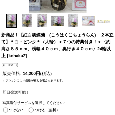
新商品！【紅白胡蝶蘭 (こうはくこちょうらん) ２本立
て】＊白・ピンク＊（大輪）＜７つの特典付き！＞〈約
高さ８５ｃｍ、横幅４０ｃｍ、奥行き４０ｃｍ〉24輪以
上
[
kohaku2
]
販売価格
:
14,200
円
(税込)
オプションにより価格が変わる場合もあります。
即日発送可能！
写真送付サービスを選択してください
:
つけない
つける（無料）