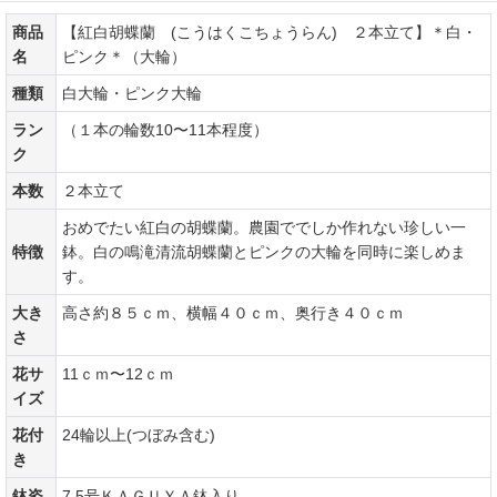
商品
【紅白胡蝶蘭 (こうはくこちょうらん) ２本立て】＊白・
名
ピンク＊（大輪）
種類
白大輪・ピンク大輪
ラン
（１本の輪数10〜11本程度）
ク
本数
２本立て
おめでたい紅白の胡蝶蘭。農園ででしか作れない珍しい一
特徴
鉢。白の鳴滝清流胡蝶蘭とピンクの大輪を同時に楽しめま
す。
大き
高さ約８５ｃｍ、横幅４０ｃｍ、奥行き４０ｃｍ
さ
花サ
11ｃｍ〜12ｃｍ
イズ
花付
24輪以上(つぼみ含む)
き
鉢姿
7.5号ＫＡＧＵＹＡ鉢入り