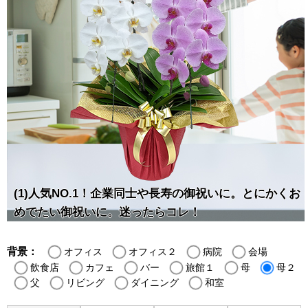
(1)人気NO.1！企業同士や長寿の御祝いに。とにかくお
めでたい御祝いに。迷ったらコレ！
背景：
オフィス
オフィス２
病院
会場
飲食店
カフェ
バー
旅館１
母
母２
父
リビング
ダイニング
和室