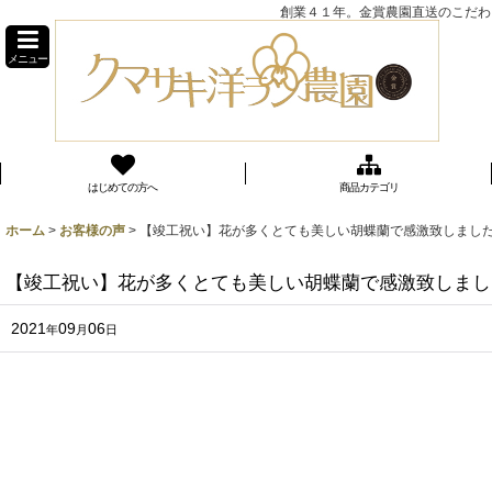
創業４１年。金賞農園直送のこだわり
メニュー
はじめての方へ
商品カテゴリ
ホーム
>
お客様の声
>
【竣工祝い】花が多くとても美しい胡蝶蘭で感激致しました
【竣工祝い】花が多くとても美しい胡蝶蘭で感激致しまし
2021
09
06
年
月
日