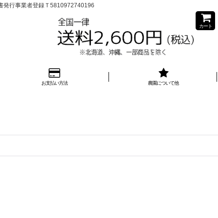
業者登録Ｔ5810972740196
カート
お支払い方法
農園について他