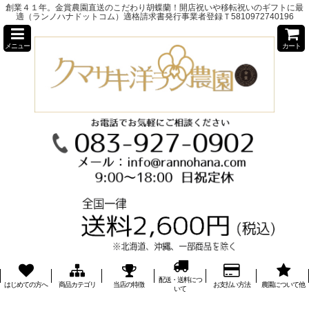
創業４１年。金賞農園直送のこだわり胡蝶蘭！開店祝いや移転祝いのギフトに最
適（ランノハナドットコム）適格請求書発行事業者登録Ｔ5810972740196
メニュー
カート
配送・送料につ
はじめての方へ
商品カテゴリ
当店の特徴
お支払い方法
農園について他
いて