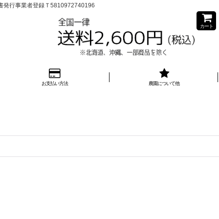
業者登録Ｔ5810972740196
カート
お支払い方法
農園について他