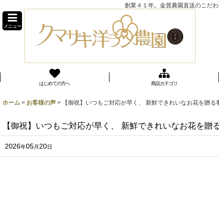
創業４１年。金賞農園直送のこだわり
メニュー
はじめての方へ
商品カテゴリ
ホーム
>
お客様の声
>
【御祝】いつもご対応が早く、 新鮮できれいなお花を贈る
【御祝】いつもご対応が早く、 新鮮できれいなお花を贈
2026
05
20
年
月
日